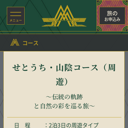
旅の
お申込み
コース
せとうち・山陰コース（周
遊）
～伝統の軌跡
と自然の彩を巡る旅〜
日 程
2泊3日の周遊タイプ