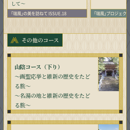
して～
「
瑞風
」
の美を訪ねて ISSUE.18
「
瑞風
」
プロジェクトス
その他のコース
山陰コース（下り）
～画聖応挙と維新の歴史をたど
る旅～
～名湯の地と維新の歴史をたど
る旅～